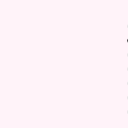
.
.
.