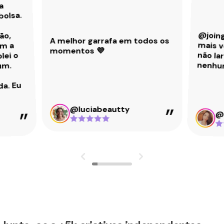
a
bolsa.
@joing
mais ve
não la
ão,
A melhor garrafa em todos os
om a
momentos 💜
lei o
nenhu
um.
da. Eu
@luciabeautty
@e